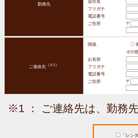
会社名
勤務先
フリガナ
乙は甲に対し、乙が甲に
電話番号
るレンタル商品（以下「
ご住所
〒
借り受けます。
関係
但し、一度に複数台のご
その
お名前
つきましては、お断りす
（※1）
ご連絡先
フリガナ
電話番号
承下さい。
ご住所
〒
第4条（レンタル期間）
※1 ： ご連絡先は、勤
1．レンタル期間はレンタ
たします。
「レンタ