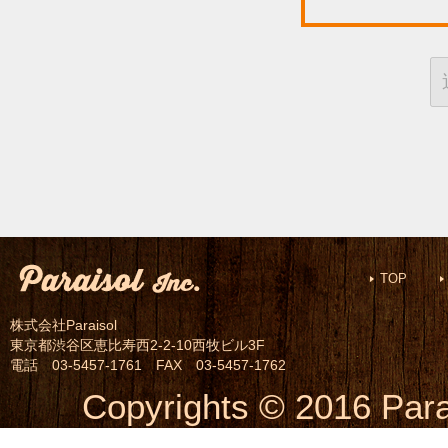
2．この約款に基づくレン
場合を除き、レンタル期
ことができません。
第5条（レンタル料金）
甲は、乙が発行したレン
品確認票に基づいて算出
TOP
費、その他代金などに消
株式会社Paraisol
ル料金等」）を乙に対し
東京都渋谷区恵比寿西2-2-10西牧ビル3F
電話 03-5457-1761 FAX 03-5457-1762
Copyrights © 2016 Parai
第6条（商品の引渡し）