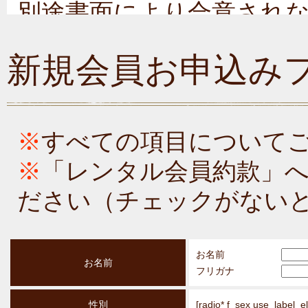
別途書面により合意され
されます。
新規会員お申込み
2．この約款のほか、レン
る細則等も、この約款の
す。
※
すべての項目について
3．乙の判断により、この
※
「レンタル会員約款」
下同じ。）の変更をする
ださい（チェックがない
後に成立したレンタル契
用されるものといたしま
お名前
お名前
といたします。
フリガナ
性別
[radio* f_sex use_label_