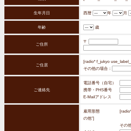
第2条（入会・会員登録）
生年月日
西暦
年
月
甲が本約款に同意し、乙
年齢
歳
し、乙の審査・登録手続
〒
します。
ご住所
但し、乙の入会審査にお
[radio* f_jukyo use_
ご住居
せていただく場合があり
その他の場合：
ても入会をお断りさせて
電話番号（自宅）
ご連絡先
携帯・PHS番号
予めご了承下さい。その
E-Mailアドレス
しますが、お断り内容の
雇用形態
[rad
の他"]
その
第3条（商品の貸出）