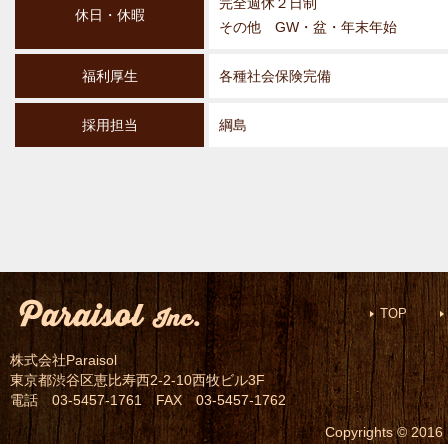
完全週休２日制
休日・休暇
その他 GW・盆・年末年始
福利厚生
各種社会保険完備
採用担当
綱島
TOP
株式会社Paraisol
東京都渋谷区恵比寿西2-2-10西牧ビル3F
電話 03-5457-1761 FAX 03-5457-1762
Copyrights © 2016 P